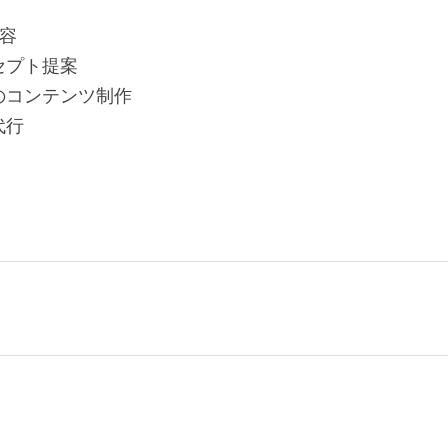
容
セプト提案
のコンテンツ制作
代行
業